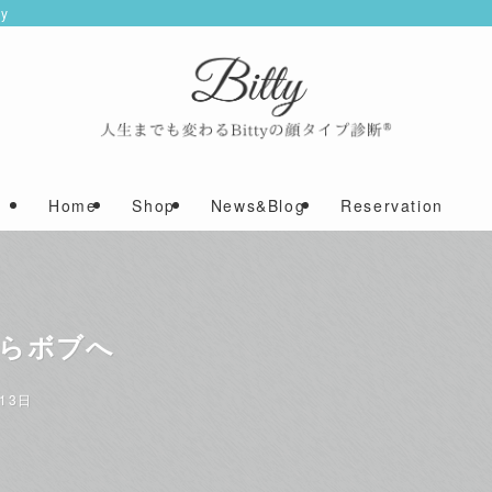
y
Home
Shop
News&Blog
Reservation
からボブへ
13日