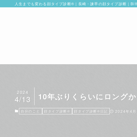
人生までも変わる顔タイプ診断® | 長崎・諫早の顔タイプ診断｜Bitt
2024
10年ぶりくらいにロング
4/13
自分のこと
顔タイプ診断®︎
顔タイプ診断®︎日記
2024年4月